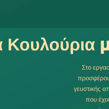
α Κουλούρια 
Στο εργα
προσφέρουμ
γευστικής α
που έχο