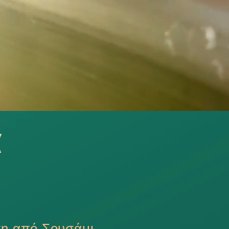
α
ση από Σουσάμι